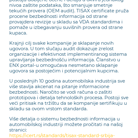
nivoa zaštite podataka, što smanjuje smetnje
tekućih provera (OEM audit). TISAX certificate pruža
procene bezbednosti informacija od strane
provajdera revizije u skladu sa VDA standardima i
pomaže u izbegavanju suvišnih provera od strane
kupaca.
Krajnji cilj svake kompanije je sklapanje novih
ugovora. U tom slučaju audit dokazuje zrelost
organizacije i efektivnost implementiranog sistema
upravljanja bezbednošću informacija. Članstvo u
ENX portal-u omogućava nesmetano sklapanje
ugovora sa postojećim i potencijalnim kupcima.
U poslednjih 10 godina automobilska industrija sve
više stavlja akcenat na pitanje informacione
bezbednosti. Naročito se vodi računa o zaštiti
prototipova i detalja tehnoloških procesa. Postoji sve
veći pritisak na tržištu da se kompanije sertifikuju u
skladu sa ovom vrstom standarda.
Više detalja o sistemu bezbednosti informacija u
automobilskoj industriji možete pročitati na našoj
stranici:
https://icert.rs/standards/tisax-standard-srbija-