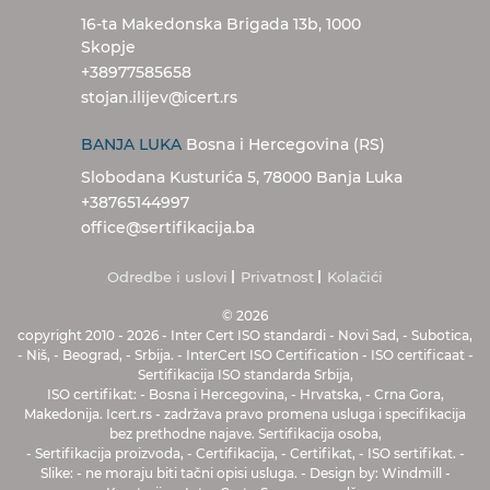
16-ta Makedonska Brigada 13b, 1000
Skopje
+38977585658
stojan.ilijev@icert.rs
BANJA LUKA
Bosna i Hercegovina (RS)
Slobodana Kusturića 5, 78000 Banja Luka
+38765144997
office@sertifikacija.ba
Odredbe i uslovi
Privatnost
Kolačići
© 2026
copyright 2010
-
2026
-
Inter Cert
ISO standardi
-
Novi Sad
,
-
Subotica
,
-
Niš
,
-
Beograd
,
-
Srbija
.
-
InterCert ISO Certification
-
ISO certificaat
-
Sertifikacija ISO standarda Srbija
,
ISO certifikat
:
-
Bosna i Hercegovina
,
-
Hrvatska
,
-
Crna Gora
,
Makedonija
.
Icert.rs
-
zadržava pravo promena usluga i specifikacija
bez prethodne najave
.
Sertifikacija osoba
,
-
Sertifikacija proizvoda
,
-
Certifikacija
,
- Certifikat, - ISO sertifikat
.
-
Slike
:
-
ne moraju biti tačni opisi usluga
.
-
Design by
:
Windmill
-