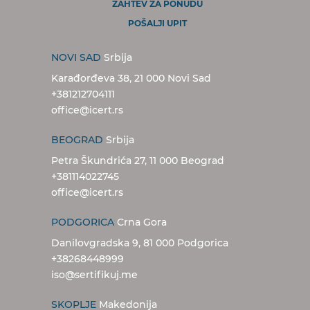
ZAHTEV ZA PONUDU
POŠALJI UPIT
NOVI SAD
Srbija
Karađorđeva 38, 21 000 Novi Sad
+381212704111
office@icert.rs
BEOGRAD
Srbija
Petra Škundrića 27, 11 000 Beograd
+381114022745
office@icert.rs
PODGORICA
Crna Gora
Danilovgradska 9, 81 000 Podgorica
+38268448999
iso@sertifikuj.me
SKOPLJE
Makedonija