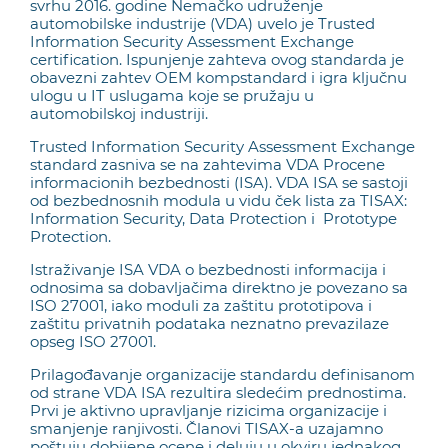
svrhu 2016. godine Nemačko udruženje
automobilske industrije (VDA) uvelo je Trusted
Information Security Assessment Exchange
certification. Ispunjenje zahteva ovog standarda je
obavezni zahtev OEM kompstandard i igra ključnu
ulogu u IT uslugama koje se pružaju u
automobilskoj industriji.
Trusted Information Security Assessment Exchange
standard zasniva se na zahtevima VDA Procene
informacionih bezbednosti (ISA). VDA ISA se sastoji
od bezbednosnih modula u vidu ček lista za TISAX:
Information Security, Data Protection i Prototype
Protection.
Istraživanje ISA VDA o bezbednosti informacija i
odnosima sa dobavljačima direktno je povezano sa
ISO 27001, iako moduli za zaštitu prototipova i
zaštitu privatnih podataka neznatno prevazilaze
opseg ISO 27001.
Prilagođavanje organizacije standardu definisanom
od strane VDA ISA rezultira sledećim prednostima.
Prvi je aktivno upravljanje rizicima organizacije i
smanjenje ranjivosti. Članovi TISAX-a uzajamno
poštuju dobijene ocene i deluju u okviru jednakog