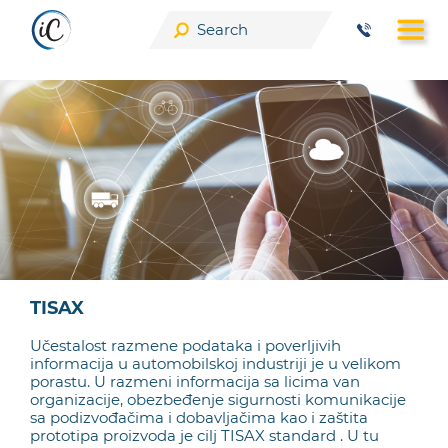
Skip
to
content
TISAX
Učestalost razmene podataka i poverljivih
informacija u automobilskoj industriji je u velikom
porastu. U razmeni informacija sa licima van
organizacije, obezbeđenje sigurnosti komunikacije
sa podizvođačima i dobavljačima kao i zaštita
prototipa proizvoda je cilj TISAX standard . U tu