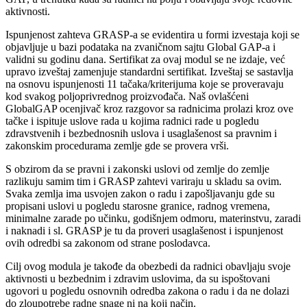
aktivnosti.
Ispunjenost zahteva GRASP-a se evidentira u formi izvestaja koji se
objavljuje u bazi podataka na zvaničnom sajtu Global GAP-a i
validni su godinu dana. Sertifikat za ovaj modul se ne izdaje, već
upravo izveštaj zamenjuje standardni sertifikat. Izveštaj se sastavlja
na osnovu ispunjenosti 11 tačaka/kriterijuma koje se proveravaju
kod svakog poljoprivrednog proizvođača. Naš ovlašćeni
GlobalGAP ocenjivač kroz razgovor sa radnicima prolazi kroz ove
tačke i ispituje uslove rada u kojima radnici rade u pogledu
zdravstvenih i bezbednosnih uslova i usaglašenost sa pravnim i
zakonskim procedurama zemlje gde se provera vrši.
S obzirom da se pravni i zakonski uslovi od zemlje do zemlje
razlikuju samim tim i GRASP zahtevi variraju u skladu sa ovim.
Svaka zemlja ima usvojen zakon o radu i zapošljavanju gde su
propisani uslovi u pogledu starosne granice, radnog vremena,
minimalne zarade po učinku, godišnjem odmoru, materinstvu, zaradi
i naknadi i sl. GRASP je tu da proveri usaglašenost i ispunjenost
ovih odredbi sa zakonom od strane poslodavca.
Cilj ovog modula je takođe da obezbedi da radnici obavljaju svoje
aktivnosti u bezbednim i zdravim uslovima, da su ispoštovani
ugovori u pogledu osnovnih odredba zakona o radu i da ne dolazi
do zloupotrebe radne snage ni na koji način.