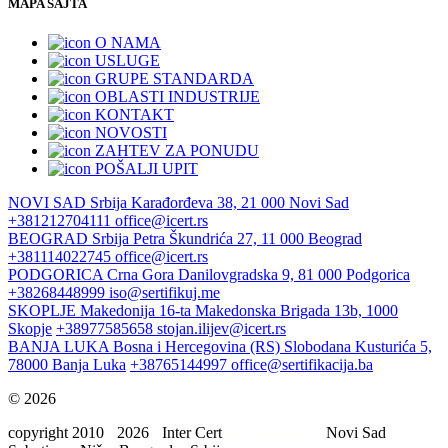
MAPA SAJTA
O NAMA
USLUGE
GRUPE STANDARDA
OBLASTI INDUSTRIJE
KONTAKT
NOVOSTI
ZAHTEV ZA PONUDU
POŠALJI UPIT
NOVI SAD
Srbija
Karađorđeva 38, 21 000 Novi Sad
+381212704111
office@icert.rs
BEOGRAD
Srbija
Petra Škundrića 27, 11 000 Beograd
+381114022745
office@icert.rs
PODGORICA
Crna Gora
Danilovgradska 9, 81 000 Podgorica
+38268448999
iso@sertifikuj.me
SKOPLJE
Makedonija
16-ta Makedonska Brigada 13b, 1000
Skopje
+38977585658
stojan.ilijev@icert.rs
BANJA LUKA
Bosna i Hercegovina (RS)
Slobodana Kusturića 5,
78000 Banja Luka
+38765144997
office@sertifikacija.ba
© 2026
copyright 2010
-
2026
-
Inter Cert
ISO standardi
-
Novi Sad
,
-