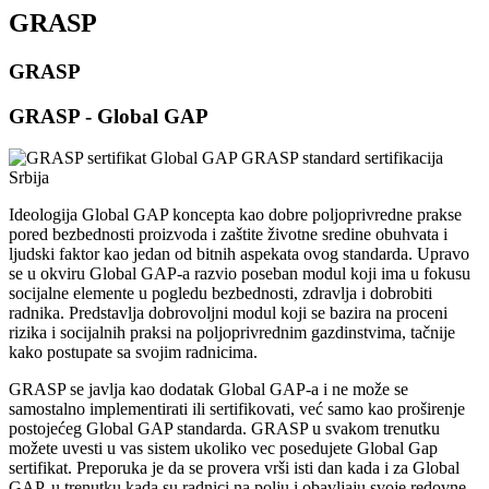
GRASP
GRASP
GRASP - Global GAP
Ideologija Global GAP koncepta kao dobre poljoprivredne prakse
pored bezbednosti proizvoda i zaštite životne sredine obuhvata i
ljudski faktor kao jedan od bitnih aspekata ovog standarda. Upravo
se u okviru Global GAP-a razvio poseban modul koji ima u fokusu
socijalne elemente u pogledu bezbednosti, zdravlja i dobrobiti
radnika. Predstavlja dobrovoljni modul koji se bazira na proceni
rizika i socijalnih praksi na poljoprivrednim gazdinstvima, tačnije
kako postupate sa svojim radnicima.
GRASP se javlja kao dodatak Global GAP-a i ne može se
samostalno implementirati ili sertifikovati, već samo kao proširenje
postojećeg Global GAP standarda. GRASP u svakom trenutku
možete uvesti u vas sistem ukoliko vec posedujete Global Gap
sertifikat. Preporuka je da se provera vrši isti dan kada i za Global
GAP, u trenutku kada su radnici na polju i obavljaju svoje redovne