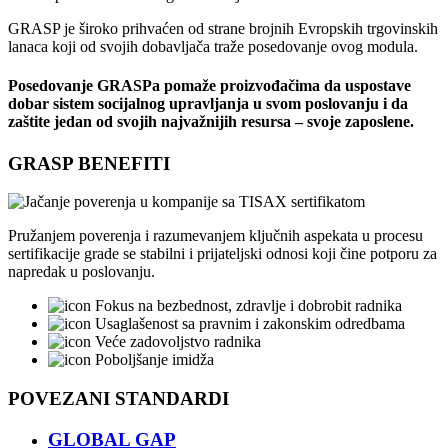
GRASP je široko prihvaćen od strane brojnih Evropskih trgovinskih
lanaca koji od svojih dobavljača traže posedovanje ovog modula.
Posedovanje GRASPa pomaže proizvođačima da uspostave
dobar sistem socijalnog upravljanja u svom poslovanju i da
zaštite jedan od svojih najvažnijih resursa – svoje zaposlene.
GRASP BENEFITI
Pružanjem poverenja i razumevanjem ključnih aspekata u procesu
sertifikacije grade se stabilni i prijateljski odnosi koji čine potporu za
napredak u poslovanju.
Fokus na bezbednost, zdravlje i dobrobit radnika
Usaglašenost sa pravnim i zakonskim odredbama
Veće zadovoljstvo radnika
Poboljšanje imidža
POVEZANI STANDARDI
GLOBAL GAP