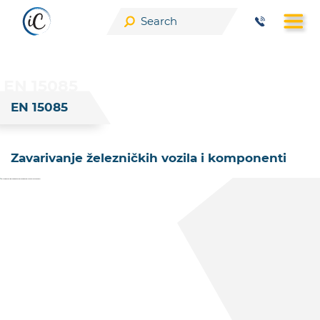
Skip
to
EN 15085
content
EN 15085
Zavarivanje železničkih vozila i komponenti