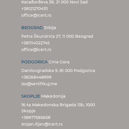
Karađorđeva 38, 21 000 Novi Sad
+381212704111
office@icert.rs
BEOGRAD
Srbija
Petra Škundrića 27, 11 000 Beograd
+381114022745
office@icert.rs
PODGORICA
Crna Gora
Danilovgradska 9, 81 000 Podgorica
+38268448999
iso@sertifikuj.me
SKOPLJE
Makedonija
16-ta Makedonska Brigada 13b, 1000
Skopje
+38977585658
stojan.ilijev@icert.rs