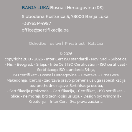
BANJA LUKA
Bosna i Hercegovina (RS)
Slobodana Kusturića 5, 78000 Banja Luka
+38765144997
office@sertifikacija.ba
Odredbe i uslovi
Privatnost
Kolačići
© 2026
copyright 2010
-
2026
-
Inter Cert
ISO standardi
-
Novi Sad
,
-
Subotica
,
-
Niš
,
-
Beograd
,
-
Srbija
.
-
InterCert ISO Certification
-
ISO certificaat
-
Sertifikacija ISO standarda Srbija
,
ISO certifikat
:
-
Bosna i Hercegovina
,
-
Hrvatska
,
-
Crna Gora
,
Makedonija
.
Icert.rs
-
zadržava pravo promena usluga i specifikacija
bez prethodne najave
.
Sertifikacija osoba
,
-
Sertifikacija proizvoda
,
-
Certifikacija
,
- Certifikat, - ISO sertifikat
.
-
Slike
:
-
ne moraju biti tačni opisi usluga
.
-
Design by
:
Windmill
-
Kreaterija
.
-
Inter Cert
-
Sva prava zadžana
.