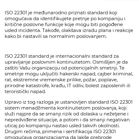
ISO 22301 je međunarodno priznati standard koji
omogućava da identifikujete pretnje po kompaniju i
kritične poslovne funkcije koje mogu biti pogođene
usled incidenta. Takođe, olakšava izradu plana i reakcije
kako bi nastavili sa normalnim poslovanjem.
ISO 22301 standard je internacionalni standard za
upravljanje poslovnim kontinuitetom. Osmišljen je da
zaštiti Vašu organizaciju od potencijalnih smetnji. Te
smetnje mogu uključiti hakerski napad, cajber kriminal,
rat, ekstremne vremenske prilike, požar, poplave,
prirodne katastrofe, krađu, IT odliv, bolest zaposlenih ili
teroristički napad.
Upravo iz tog razloga je ustanovljen standard ISO 22301
sistem menadžmenta kontinuitetom poslovanja, koji
služi najpre da se smanji rizik od dolaska u neželjene i
nepredviđene situacije, a potom i da smanji negativan
uticaj po kompaniju nastao usled takvih okolnosti.
Drugim rečima, primena i sertifikacija ISO 22301
omogućava organizacijama da lakše prebrode