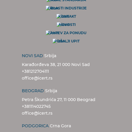
OBLASTI INDUSTRIJE
KONTAKT
NOVOSTI
ZAHTEV ZA PONUDU
POŠALJI UPIT
NOVI SAD
Srbija
Karađorđeva 38, 21 000 Novi Sad
+381212704111
office@icert.rs
BEOGRAD
Srbija
Petra Škundrića 27, 11 000 Beograd
+381114022745
office@icert.rs
PODGORICA
Crna Gora