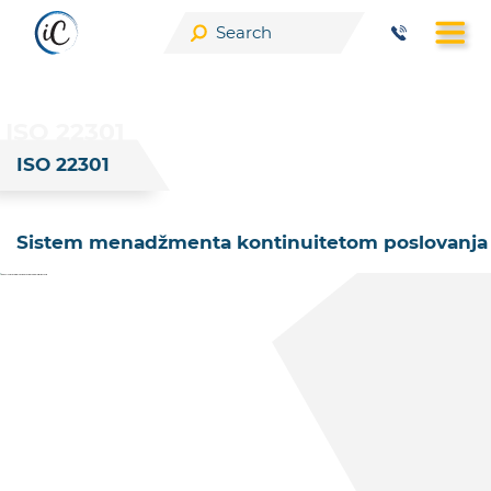
Skip
to
ISO 22301
content
ISO 22301
Sistem menadžmenta kontinuitetom poslovanja