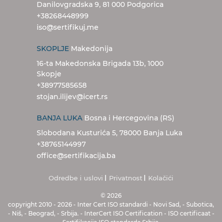
Danilovgradska 9, 81 000 Podgorica
+38268448999
iso@sertifikuj.me
SKOPLJE
Makedonija
16-ta Makedonska Brigada 13b, 1000
Skopje
+38977585658
stojan.ilijev@icert.rs
BANJA LUKA
Bosna i Hercegovina (RS)
Slobodana Kusturića 5, 78000 Banja Luka
+38765144997
office@sertifikacija.ba
Odredbe i uslovi
Privatnost
Kolačići
© 2026
copyright 2010
-
2026
-
Inter Cert
ISO standardi
-
Novi Sad
,
-
Subotica
,
-
Niš
,
-
Beograd
,
-
Srbija
.
-
InterCert ISO Certification
-
ISO certificaat
-