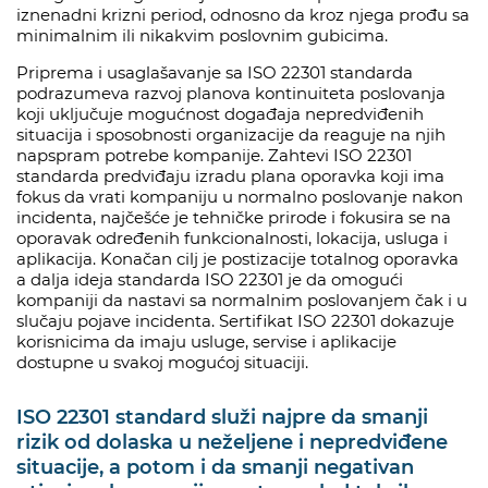
iznenadni krizni period, odnosno da kroz njega prođu sa
minimalnim ili nikakvim poslovnim gubicima.
Priprema i usaglašavanje sa ISO 22301 standarda
podrazumeva razvoj planova kontinuiteta poslovanja
koji uključuje mogućnost događaja nepredviđenih
situacija i sposobnosti organizacije da reaguje na njih
napspram potrebe kompanije. Zahtevi ISO 22301
standarda predviđaju izradu plana oporavka koji ima
fokus da vrati kompaniju u normalno poslovanje nakon
incidenta, najčešće je tehničke prirode i fokusira se na
oporavak određenih funkcionalnosti, lokacija, usluga i
aplikacija. Konačan cilj je postizacije totalnog oporavka
a dalja ideja standarda ISO 22301 je da omogući
kompaniji da nastavi sa normalnim poslovanjem čak i u
slučaju pojave incidenta. Sertifikat ISO 22301 dokazuje
korisnicima da imaju usluge, servise i aplikacije
dostupne u svakoj mogućoj situaciji.
ISO 22301 standard služi najpre da smanji
rizik od dolaska u neželjene i nepredviđene
situacije, a potom i da smanji negativan