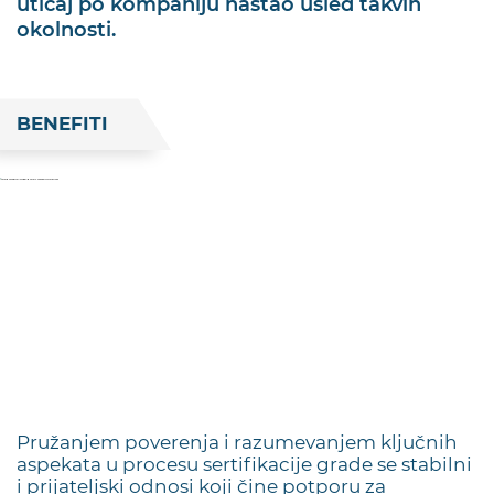
uticaj po kompaniju nastao usled takvih
okolnosti.
BENEFITI
Pružanjem poverenja i razumevanjem ključnih
aspekata u procesu sertifikacije grade se stabilni
i prijateljski odnosi koji čine potporu za