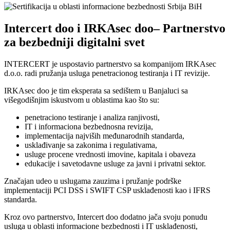
Intercert doo i IRKAsec doo– Partnerstvo
za bezbedniji digitalni svet
INTERCERT je uspostavio partnerstvo sa kompanijom IRKAsec
d.o.o. radi pružanja usluga penetracionog testiranja i IT revizije.
IRKAsec doo je tim eksperata sa sedištem u Banjaluci sa
višegodišnjim iskustvom u oblastima kao što su:
penetraciono testiranje i analiza ranjivosti,
IT i informaciona bezbednosna revizija,
implementacija najviših međunarodnih standarda,
usklađivanje sa zakonima i regulativama,
usluge procene vrednosti imovine, kapitala i obaveza
edukacije i savetodavne usluge za javni i privatni sektor.
Značajan udeo u uslugama zauzima i pružanje podrške
implementaciji PCI DSS i SWIFT CSP usklađenosti kao i IFRS
standarda.
Kroz ovo partnerstvo, Intercert doo dodatno jača svoju ponudu
usluga u oblasti informacione bezbednosti i IT usklađenosti,