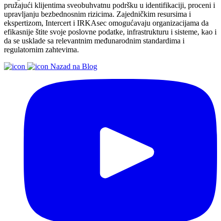
pružajući klijentima sveobuhvatnu podršku u identifikaciji, proceni i
upravljanju bezbednosnim rizicima. Zajedničkim resursima i
ekspertizom, Intercert i IRKAsec omogućavaju organizacijama da
efikasnije štite svoje poslovne podatke, infrastrukturu i sisteme, kao i
da se usklade sa relevantnim međunarodnim standardima i
regulatornim zahtevima.
Nazad na Blog