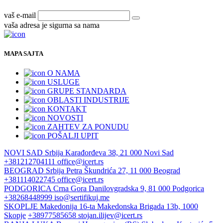
vaš e-mail
vaša adresa je sigurna sa nama
MAPA SAJTA
O NAMA
USLUGE
GRUPE STANDARDA
OBLASTI INDUSTRIJE
KONTAKT
NOVOSTI
ZAHTEV ZA PONUDU
POŠALJI UPIT
NOVI SAD
Srbija
Karađorđeva 38, 21 000 Novi Sad
+381212704111
office@icert.rs
BEOGRAD
Srbija
Petra Škundrića 27, 11 000 Beograd
+381114022745
office@icert.rs
PODGORICA
Crna Gora
Danilovgradska 9, 81 000 Podgorica
+38268448999
iso@sertifikuj.me
SKOPLJE
Makedonija
16-ta Makedonska Brigada 13b, 1000
Skopje
+38977585658
stojan.ilijev@icert.rs