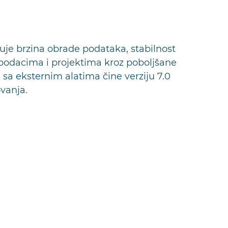
uje brzina obrade podataka, stabilnost
e podacima i projektima kroz poboljšane
 sa eksternim alatima čine verziju 7.0
vanja.