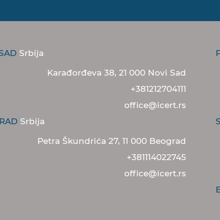
 SAD
Srbija
Karađorđeva 38, 21 000 Novi Sad
+381212704111
office@icert.rs
RAD
Srbija
Petra Škundrića 27, 11 000 Beograd
+381114022745
office@icert.rs