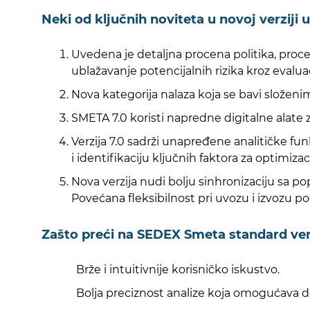
Neki od ključnih noviteta u novoj verziji u
Uvedena je detaljna procena politika, proc
ublažavanje potencijalnih rizika kroz evaluac
Nova kategorija nalaza koja se bavi složeni
SMETA 7.0 koristi napredne digitalne alate
Verzija 7.0 sadrži unapređene analitičke fu
i identifikaciju ključnih faktora za optimizac
Nova verzija nudi bolju sinhronizaciju sa p
Povećana fleksibilnost pri uvozu i izvozu 
Zašto preći na SEDEX Smeta standard ver
Brže i intuitivnije korisničko iskustvo.
Bolja preciznost analize koja omogućava d