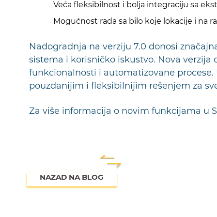
Veća fleksibilnost i bolja integraciju sa ek
Mogućnost rada sa bilo koje lokacije i na ra
Nadogradnja na verziju 7.0 donosi značajna
sistema i korisničko iskustvo. Nova verzij
funkcionalnosti i automatizovane procese. U
pouzdanijim i fleksibilnijim rešenjem za s
Za više informacija o novim funkcijama u 
NAZAD NA BLOG