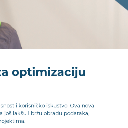
a optimizaciju
snost i korisničko iskustvo. Ova nova
a još lakšu i bržu obradu podataka,
rojektima.