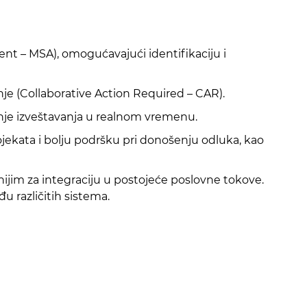
nt – MSA), omogućavajući identifikaciju i
nje (Collaborative Action Required – CAR).
anje izveštavanja u realnom vremenu.
ojekata i bolju podršku pri donošenju odluka, kao
nijim za integraciju u postojeće poslovne tokove.
 različitih sistema.