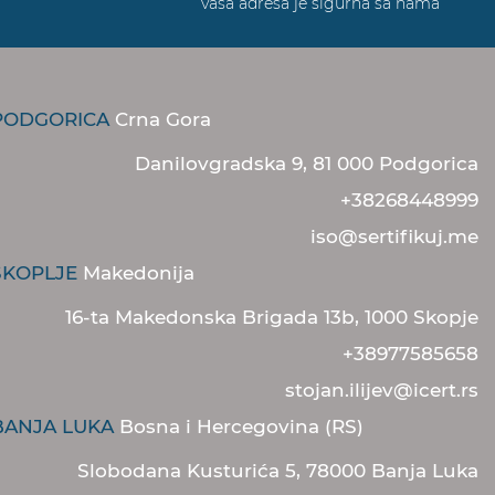
vaša adresa je sigurna sa nama
PODGORICA
Crna Gora
Danilovgradska 9, 81 000 Podgorica
+38268448999
iso@sertifikuj.me
SKOPLJE
Makedonija
16-ta Makedonska Brigada 13b, 1000 Skopje
+38977585658
stojan.ilijev@icert.rs
BANJA LUKA
Bosna i Hercegovina (RS)
Slobodana Kusturića 5, 78000 Banja Luka