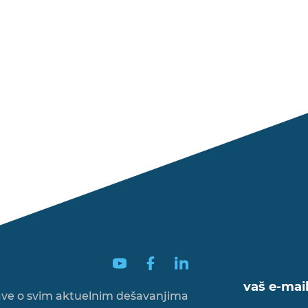
vaš e-mai
ave o svim
aktuelnim dešavanjima