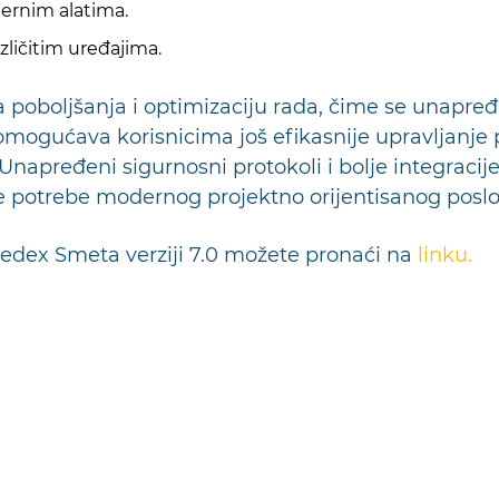
sternim alatima.
zličitim uređajima.
 poboljšanja i optimizaciju rada, čime se unapređ
a omogućava korisnicima još efikasnije upravljanj
napređeni sigurnosni protokoli i bolje integracije
ve potrebe modernog projektno orijentisanog poslo
Sedex Smeta verziji 7.0 možete pronaći na
linku.