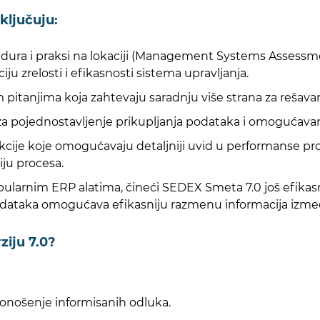
ključuju:
edura i praksi na lokaciji (Management Systems Assessme
iju zrelosti i efikasnosti sistema upravljanja.
m pitanjima koja zahtevaju saradnju više strana za rešava
 za pojednostavljenje prikupljanja podataka i omogućav
nkcije koje omogućavaju detaljniji uvid u performanse pr
iju procesa.
opularnim ERP alatima, čineći SEDEX Smeta 7.0 još efikas
podataka omogućava efikasniju razmenu informacija između
ziju 7
.0?
onošenje informisanih odluka.