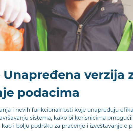
 Unapređena verzija z
anje podacima
anja i novih funkcionalnosti koje unapređuju efika
usavršavanju sistema, kako bi korisnicima omogućil
kao i bolju podršku za praćenje i izveštavanje o p