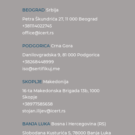
BEOGRAD
Srbija
Petra Škundrića 27, 11 000 Beograd
+381114022745
office@icert.rs
PODGORICA
Crna Gora
Danilovgradska 9, 81 000 Podgorica
+38268448999
iso@sertifikuj.me
SKOPLJE
Makedonija
16-ta Makedonska Brigada 13b, 1000
Skopje
+38977585658
stojan.ilijev@icert.rs
BANJA LUKA
Bosna i Hercegovina (RS)
Slobodana Kusturića 5, 78000 Banja Luka