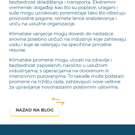
bezbednost skladištenja i transporta. Ekstremni
vremenski događaji kao što su poplave, uragani i
suše mogu uzrokovati poremećaje tako što oštećuju
proizvodne pogone, remete lance snabdevanja i
utiču na uslužne organizacije.
Klimatske varijacije mogu dovesti do nestašice
sirovina posebno utičući na industrije koje zahtevaju
vodu i koje se oslanjaju na specifične prirodne
resurse.
Klimatske promene mogu uticati na zdravlje i
bezbednost zaposlenih, naročito u uslužnim
industrijama, s operacijama na otvorenom ili
intenzivnim putovanjima. To takođe može podstaći
promene na tržištu rada, zahtevajući nove veštine
za upravljanje novonastalim poslovnim uslovima.
NAZAD NA BLOG