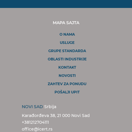
MAPA SAJTA
O NAMA
USLUGE
GRUPE STANDARDA
OBLASTI INDUSTRIJE
KONTAKT
NOVOSTI
ZAHTEV ZA PONUDU
POŠALJI UPIT
NOVI SAD
Srbija
Karađorđeva 38, 21 000 Novi Sad
+381212704111
office@icert.rs