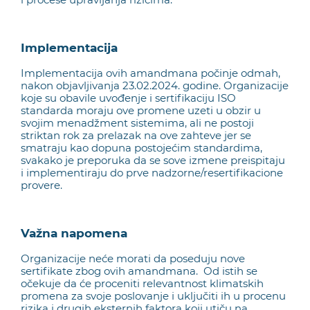
Implementacija
Implementacija ovih amandmana počinje odmah,
nakon objavljivanja 23.02.2024. godine. Organizacije
koje su obavile uvođenje i sertifikaciju ISO
standarda moraju ove promene uzeti u obzir u
svojim menadžment sistemima, ali ne postoji
striktan rok za prelazak na ove zahteve jer se
smatraju kao dopuna postojećim standardima,
svakako je preporuka da se sove izmene preispitaju
i implementiraju do prve nadzorne/resertifikacione
provere.
Važna napomena
Organizacije neće morati da poseduju nove
sertifikate zbog ovih amandmana. Od istih se
očekuje da će proceniti relevantnost klimatskih
promena za svoje poslovanje i uključiti ih u procenu
rizika i drugih eksternih faktora koji utiču na