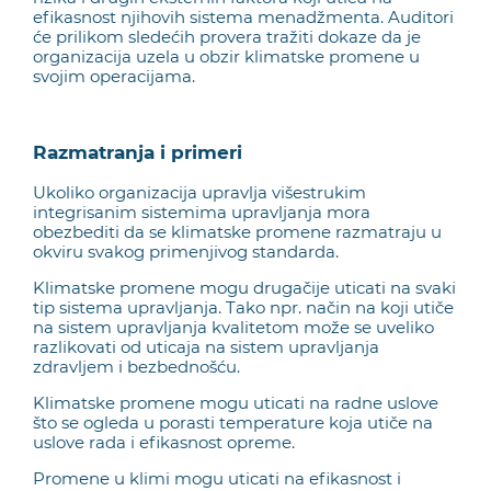
efikasnost njihovih sistema menadžmenta. Auditori
će prilikom sledećih provera tražiti dokaze da je
organizacija uzela u obzir klimatske promene u
svojim operacijama.
Razmatranja i primeri
Ukoliko organizacija upravlja višestrukim
integrisanim sistemima upravljanja mora
obezbediti da se klimatske promene razmatraju u
okviru svakog primenjivog standarda.
Klimatske promene mogu drugačije uticati na svaki
tip sistema upravljanja. Tako npr. način na koji utiče
na sistem upravljanja kvalitetom može se uveliko
razlikovati od uticaja na sistem upravljanja
zdravljem i bezbednošću.
Klimatske promene mogu uticati na radne uslove
što se ogleda u porasti temperature koja utiče na
uslove rada i efikasnost opreme.
Promene u klimi mogu uticati na efikasnost i