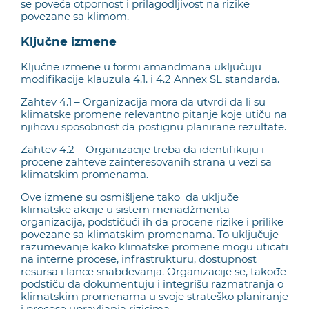
se poveća otpornost i prilagodljivost na rizike
povezane sa klimom.
Ključne izmene
Ključne izmene u formi amandmana uključuju
modifikacije klauzula 4.1. i 4.2 Annex SL standarda.
Zahtev 4.1 – Organizacija mora da utvrdi da li su
klimatske promene relevantno pitanje koje utiču na
njihovu sposobnost da postignu planirane rezultate.
Zahtev 4.2 – Organizacije treba da identifikuju i
procene zahteve zainteresovanih strana u vezi sa
klimatskim promenama.
Ove izmene su osmišljene tako da uključe
klimatske akcije u sistem menadžmenta
organizacija, podstičući ih da procene rizike i prilike
povezane sa klimatskim promenama. To uključuje
razumevanje kako klimatske promene mogu uticati
na interne procese, infrastrukturu, dostupnost
resursa i lance snabdevanja. Organizacije se, takođe
podstiču da dokumentuju i integrišu razmatranja o
klimatskim promenama u svoje strateško planiranje
i procese upravljanja rizicima.