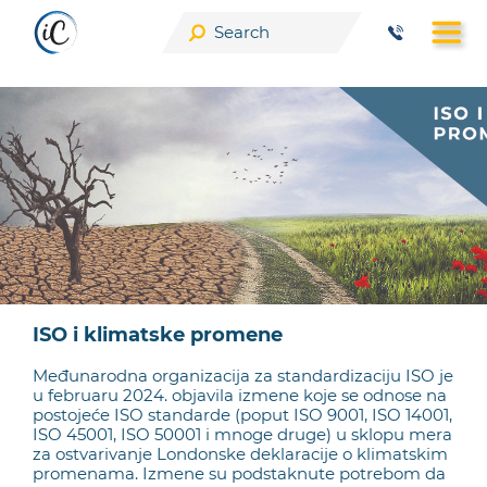
Skip
to
content
ISO i klimatske promene
Međunarodna organizacija za standardizaciju ISO je
u februaru 2024. objavila izmene koje se odnose na
postojeće ISO standarde (poput ISO 9001, ISO 14001,
ISO 45001, ISO 50001 i mnoge druge) u sklopu mera
za ostvarivanje Londonske deklaracije o klimatskim
promenama. Izmene su podstaknute potrebom da