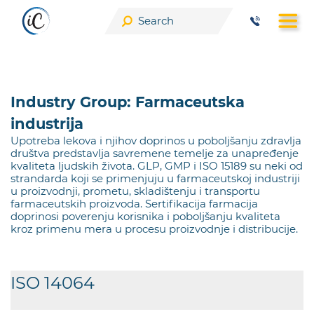
Skip
to
content
Industry Group:
Farmaceutska
industrija
Upotreba lekova i njihov doprinos u poboljšanju zdravlja
društva predstavlja savremene temelje za unapređenje
kvaliteta ljudskih života. GLP, GMP i ISO 15189 su neki od
strandarda koji se primenjuju u farmaceutskoj industriji
u proizvodnji, prometu, skladištenju i transportu
farmaceutskih proizvoda. Sertifikacija farmacija
doprinosi poverenju korisnika i poboljšanju kvaliteta
kroz primenu mera u procesu proizvodnje i distribucije.
ISO 14064