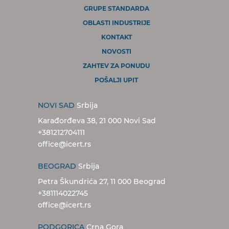
GRUPE STANDARDA
OBLASTI INDUSTRIJE
KONTAKT
NOVOSTI
ZAHTEV ZA PONUDU
POŠALJI UPIT
NOVI SAD
Srbija
Karađorđeva 38, 21 000 Novi Sad
+381212704111
office@icert.rs
BEOGRAD
Srbija
Petra Škundrića 27, 11 000 Beograd
+381114022745
office@icert.rs
PODGORICA
Crna Gora