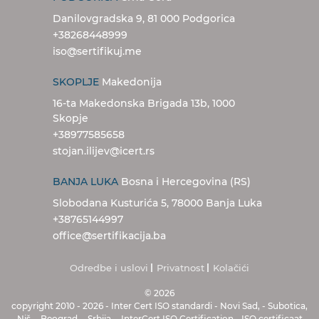
Danilovgradska 9, 81 000 Podgorica
+38268448999
iso@sertifikuj.me
SKOPLJE
Makedonija
16-ta Makedonska Brigada 13b, 1000
Skopje
+38977585658
stojan.ilijev@icert.rs
BANJA LUKA
Bosna i Hercegovina (RS)
Slobodana Kusturića 5, 78000 Banja Luka
+38765144997
office@sertifikacija.ba
Odredbe i uslovi
Privatnost
Kolačići
© 2026
copyright 2010
-
2026
-
Inter Cert
ISO standardi
-
Novi Sad
,
-
Subotica
,
-
Niš
,
-
Beograd
,
-
Srbija
.
-
InterCert ISO Certification
-
ISO certificaat
-