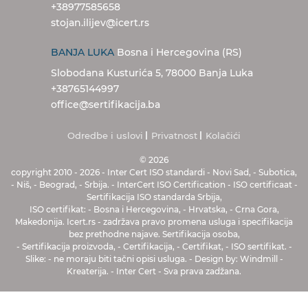
+38977585658
stojan.ilijev@icert.rs
BANJA LUKA
Bosna i Hercegovina (RS)
Slobodana Kusturića 5, 78000 Banja Luka
+38765144997
office@sertifikacija.ba
Odredbe i uslovi
Privatnost
Kolačići
© 2026
copyright 2010
-
2026
-
Inter Cert
ISO standardi
-
Novi Sad
,
-
Subotica
,
-
Niš
,
-
Beograd
,
-
Srbija
.
-
InterCert ISO Certification
-
ISO certificaat
-
Sertifikacija ISO standarda Srbija
,
ISO certifikat
:
-
Bosna i Hercegovina
,
-
Hrvatska
,
-
Crna Gora
,
Makedonija
.
Icert.rs
-
zadržava pravo promena usluga i specifikacija
bez prethodne najave
.
Sertifikacija osoba
,
-
Sertifikacija proizvoda
,
-
Certifikacija
,
- Certifikat, - ISO sertifikat
.
-
Slike
:
-
ne moraju biti tačni opisi usluga
.
-
Design by
:
Windmill
-
Kreaterija
.
-
Inter Cert
-
Sva prava zadžana
.