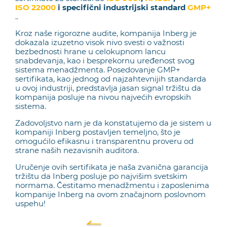
ISO 22000
i specifični industrijski standard
GMP+
..
Kroz naše rigorozne audite, kompanija Inberg je
dokazala izuzetno visok nivo svesti o važnosti
bezbednosti hrane u celokupnom lancu
snabdevanja, kao i besprekornu uređenost svog
sistema menadžmenta. Posedovanje GMP+
sertifikata, kao jednog od najzahtevnijih standarda
u ovoj industriji, predstavlja jasan signal tržištu da
kompanija posluje na nivou najvećih evropskih
sistema.
Zadovoljstvo nam je da konstatujemo da je sistem u
kompaniji Inberg postavljen temeljno, što je
omogućilo efikasnu i transparentnu proveru od
strane naših nezavisnih auditora.
Uručenje ovih sertifikata je naša zvanična garancija
tržištu da Inberg posluje po najvišim svetskim
normama. Čestitamo menadžmentu i zaposlenima
kompanije Inberg na ovom značajnom poslovnom
uspehu!