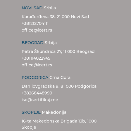
NOVI SAD
Srbija
Karađorđeva 38, 21 000 Novi Sad
+381212704111
office@icert.rs
BEOGRAD
Srbija
Petra Škundrića 27, 11 000 Beograd
+381114022745
office@icert.rs
PODGORICA
Crna Gora
Danilovgradska 9, 81 000 Podgorica
+38268448999
iso@sertifikuj.me
SKOPLJE
Makedonija
16-ta Makedonska Brigada 13b, 1000
Skopje