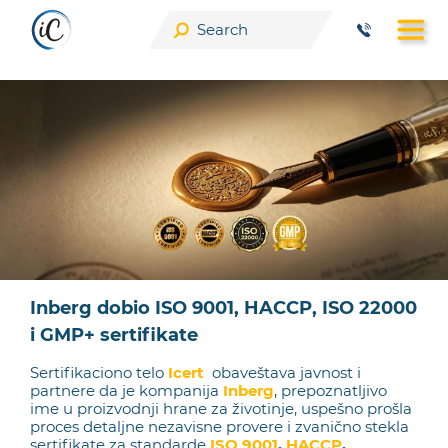
Skip
to
content
Inberg dobio ISO 9001, HACCP, ISO 22000
i GMP+ sertifikate
Sertifikaciono telo
Icert
obaveštava javnost i
partnere da je kompanija
Inberg
, prepoznatljivo
ime u proizvodnji hrane za životinje, uspešno prošla
proces detaljne nezavisne provere i zvanično stekla
sertifikate za standarde
ISO 9001
,
HACCP
,