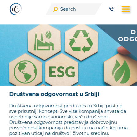
Skip
to
content
Društvena odgovornost u Srbiji
Društvena odgovornost preduzeća u Srbiji postaje
sve prisutniji koncept. Sve više kompanija shvata da
uspeh nije samo ekonomski, već i društveni.
Društvena odgovornost predstavlja dobrovoljnu
posvećenost kompanija da posluju na način koji ima
pozitivan uticaj na društvo i životnu sredinu.