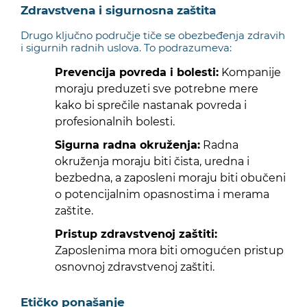
Zdravstvena i sigurnosna zaštita
Drugo ključno područje tiče se obezbeđenja zdravih
i sigurnih radnih uslova. To podrazumeva:
Prevencija povreda i bolesti:
Kompanije
moraju preduzeti sve potrebne mere
kako bi sprečile nastanak povreda i
profesionalnih bolesti.
Sigurna radna okruženja:
Radna
okruženja moraju biti čista, uredna i
bezbedna, a zaposleni moraju biti obučeni
o potencijalnim opasnostima i merama
zaštite.
Pristup zdravstvenoj zaštiti:
Zaposlenima mora biti omogućen pristup
osnovnoj zdravstvenoj zaštiti.
Etičko ponašanje