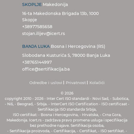
SKOPLJE
Makedonija
16-ta Makedonska Brigada 13b, 1000
Skopje
+38977585658
stojan.ilijev@icert.rs
BANJA LUKA
Bosna i Hercegovina (RS)
Slobodana Kusturića 5, 78000 Banja Luka
+38765144997
office@sertifikacija.ba
Odredbe i uslovi
Privatnost
Kolačići
© 2026
copyright 2010
-
2026
-
Inter Cert
ISO standardi
-
Novi Sad
,
-
Subotica
,
-
Niš
,
-
Beograd
,
-
Srbija
.
-
InterCert ISO Certification
-
ISO certificaat
-
Sertifikacija ISO standarda Srbija
,
ISO certifikat
:
-
Bosna i Hercegovina
,
-
Hrvatska
,
-
Crna Gora
,
Makedonija
.
Icert.rs
-
zadržava pravo promena usluga i specifikacija
bez prethodne najave
.
Sertifikacija osoba
,
-
Sertifikacija proizvoda
,
-
Certifikacija
,
- Certifikat, - ISO sertifikat
.
-