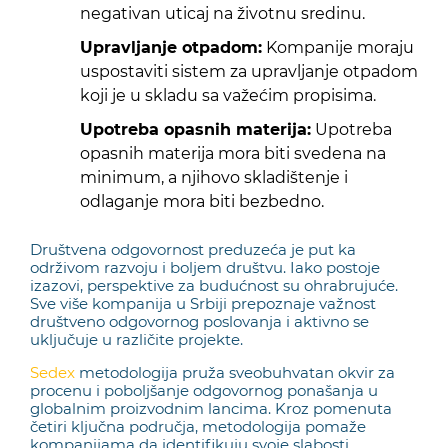
negativan uticaj na životnu sredinu.
Upravljanje otpadom:
Kompanije moraju
uspostaviti sistem za upravljanje otpadom
koji je u skladu sa važećim propisima.
Upotreba opasnih materija:
Upotreba
opasnih materija mora biti svedena na
minimum, a njihovo skladištenje i
odlaganje mora biti bezbedno.
Društvena odgovornost preduzeća je put ka
održivom razvoju i boljem društvu. Iako postoje
izazovi, perspektive za budućnost su ohrabrujuće.
Sve više kompanija u Srbiji prepoznaje važnost
društveno odgovornog poslovanja i aktivno se
uključuje u različite projekte.
Sedex
metodologija pruža sveobuhvatan okvir za
procenu i poboljšanje odgovornog ponašanja u
globalnim proizvodnim lancima. Kroz pomenuta
četiri ključna područja, metodologija pomaže
kompanijama da identifikuju svoje slabosti,