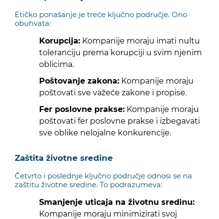
Etičko ponašanje je treće ključno područje. Ono
obuhvata:
Korupcija:
Kompanije moraju imati nultu
toleranciju prema korupciji u svim njenim
oblicima.
Poštovanje zakona:
Kompanije moraju
poštovati sve važeće zakone i propise.
Fer poslovne prakse:
Kompanije moraju
poštovati fer poslovne prakse i izbegavati
sve oblike nelojalne konkurencije.
Zaštita životne sredine
Četvrto i poslednje ključno područje odnosi se na
zaštitu životne sredine. To podrazumeva:
Smanjenje uticaja na životnu sredinu:
Kompanije moraju minimizirati svoj