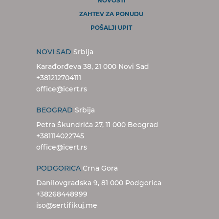
NOVOSTI
ZAHTEV ZA PONUDU
POŠALJI UPIT
NOVI SAD
Srbija
Karađorđeva 38, 21 000 Novi Sad
+381212704111
office@icert.rs
BEOGRAD
Srbija
Petra Škundrića 27, 11 000 Beograd
+381114022745
office@icert.rs
PODGORICA
Crna Gora
Danilovgradska 9, 81 000 Podgorica
+38268448999
iso@sertifikuj.me