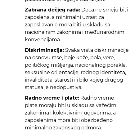
Zabrana dečjeg rada:
Deca ne smeju biti
zaposlena, a minimalni uzrast za
zapošljavanje mora biti u skladu sa
nacionalnim zakonima i međunarodnim
konvencijama.
Diskriminacija:
Svaka vrsta diskriminacije
na osnovu rase, boje kože, pola, vere,
političkog mišljenja, nacionalnog porekla,
seksualne orijentacije, rodnog identiteta,
invaliditeta, starosti ili bilo kojeg drugog
statusa je nedopustiva.
Radno vreme i plate:
Radno vreme i
plate moraju biti u skladu sa važećim
zakonima i kolektivnim ugovorima, a
zaposlenima mora biti obezbeđeno
minimalno zakonskog odmora.