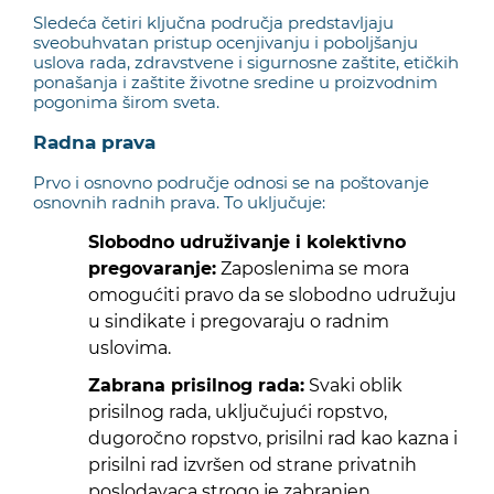
Sledeća četiri ključna područja predstavljaju
sveobuhvatan pristup ocenjivanju i poboljšanju
uslova rada, zdravstvene i sigurnosne zaštite, etičkih
ponašanja i zaštite životne sredine u proizvodnim
pogonima širom sveta.
Radna prava
Prvo i osnovno područje odnosi se na poštovanje
osnovnih radnih prava. To uključuje:
Slobodno udruživanje i kolektivno
pregovaranje:
Zaposlenima se mora
omogućiti pravo da se slobodno udružuju
u sindikate i pregovaraju o radnim
uslovima.
Zabrana prisilnog rada:
Svaki oblik
prisilnog rada, uključujući ropstvo,
dugoročno ropstvo, prisilni rad kao kazna i
prisilni rad izvršen od strane privatnih
poslodavaca strogo je zabranjen.